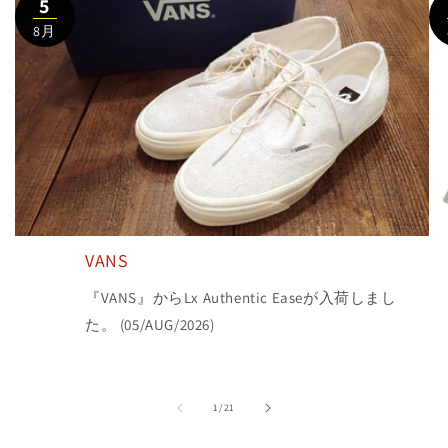
5
8月
VANS
『VANS』からLx Authentic Easeが入荷しまし
た。 (05/AUG/2026)
の
1
/
21