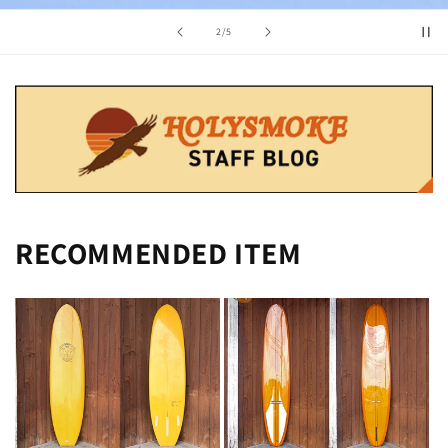
の
2
/
5
RECOMMENDED ITEM