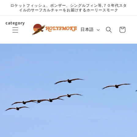
コンテ
ロケットフィッシュ、ボンザー、シングルフィン等,７０年代スタ
ンツに
イルのサーフカルチャーをお届けするホーリースモーク
進む
カ
category
言
ー
日本語
語
ト