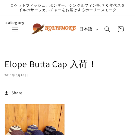
コンテ
ロケットフィッシュ、ボンザー、シングルフィン等,７０年代スタ
ンツに
イルのサーフカルチャーをお届けするホーリースモーク
進む
カ
category
言
ー
日本語
語
ト
Elope Butta Cap 入荷！
2011年6月16日
Share