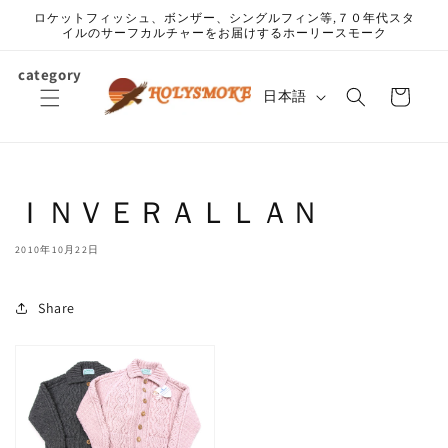
コンテ
ロケットフィッシュ、ボンザー、シングルフィン等,７０年代スタ
ンツに
イルのサーフカルチャーをお届けするホーリースモーク
進む
カ
category
言
ー
日本語
語
ト
ＩＮＶＥＲＡＬＬＡＮ
2010年10月22日
Share