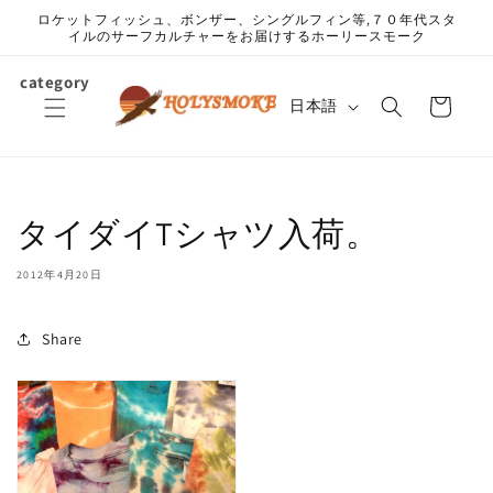
コンテ
ロケットフィッシュ、ボンザー、シングルフィン等,７０年代スタ
ンツに
イルのサーフカルチャーをお届けするホーリースモーク
進む
カ
category
言
ー
日本語
語
ト
タイダイTシャツ入荷。
2012年4月20日
Share