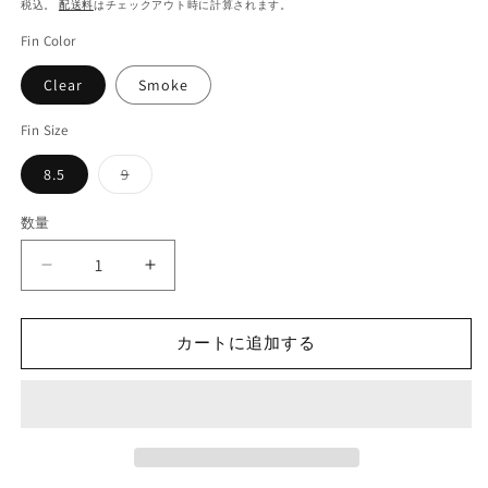
常
税込。
配送料
はチェックアウト時に計算されます。
価
Fin Color
格
Clear
Smoke
Fin Size
バ
8.5
9
リ
エ
ー
数量
シ
ョ
ン
Josh
Josh
は
売
Hall
Hall
り
Center
Center
切
れ
Fin
Fin
カートに追加する
て
by
by
い
る
North
North
か
Shore
Shore
販
売
Fins
Fins
で
の
の
き
ま
数
数