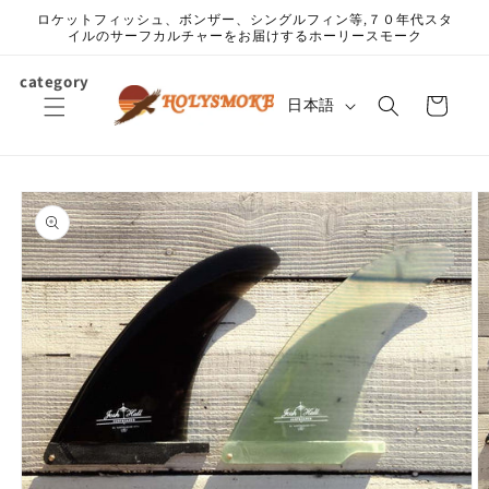
コンテ
ロケットフィッシュ、ボンザー、シングルフィン等,７０年代スタ
ンツに
イルのサーフカルチャーをお届けするホーリースモーク
進む
カ
category
言
ー
日本語
語
ト
商品情
報にス
キップ