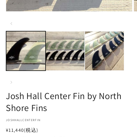
モ
ー
ダ
ル
で
メ
デ
ィ
ア
(1)
(2
を
開
く
Josh Hall Center Fin by North
Shore Fins
SKU:
JOSHHALLCENTERFIN
通
¥11,440
(税込)