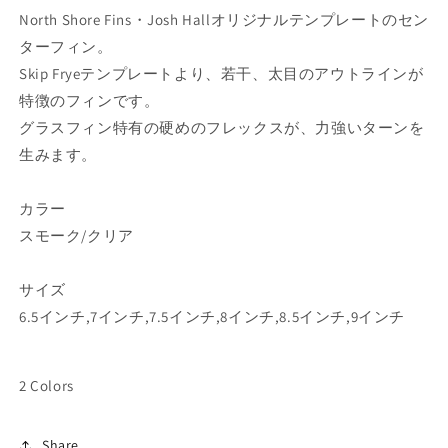
せ
North Shore Fins・Josh Hallオリジナルテンプレートのセン
ん
量
量
を
を
ターフィン。
減
増
Skip Fryeテンプレートより、若干、太目のアウトラインが
ら
や
特徴のフィンです。
す
す
グラスフィン特有の硬めのフレックスが、力強いターンを
生みます。
カラー
スモーク/クリア
サイズ
6.5インチ,7インチ,7.5インチ,8インチ,8.5インチ,9インチ
2 Colors
Share