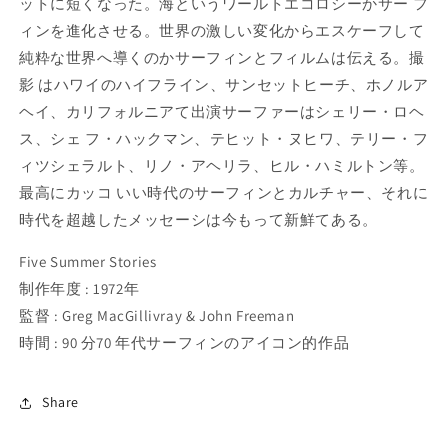
ットに短くなった。海というワールトエコロシーかサー フ
ィンを進化させる。世界の激しい変化からエスケーフして
純粋な世界へ導くのかサーフィンとフィルムは伝える。撮
影 はハワイのハイフライン、サンセットヒーチ、ホノルア
ヘイ、カリフォルニアて出演サーファーはシェリー・ロヘ
ス、シェ フ・ハックマン、テヒット・ヌヒワ、テリー・フ
ィツシェラルト、リノ・アヘリラ、ヒル・ハミルトン等。
最高にカッコ いい時代のサーフィンとカルチャー、それに
時代を超越したメッセーシは今もって新鮮てある。
Five Summer Stories
制作年度 : 1972年
監督 : Greg MacGillivray & John Freeman
時間 : 90 分70 年代サーフィンのアイコン的作品
Share