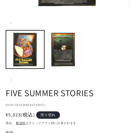
モ
ー
ダ
ル
で
メ
デ
ィ
ア
(1)
(2
を
開
く
FIVE SUMMER STORIES
SKU:
DVDFIVESUMMERSTORIES
通
¥5,028
(税込)
売り切れ
常
税込。
配送料
はチェックアウト時に計算されます。
価
数量