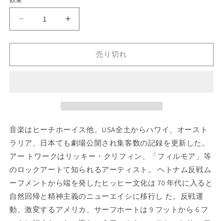
格
FIVE
FIVE
SUMMER
SUMMER
STORIES
STORIES
売り切れ
の
の
数
数
量
量
を
を
減
増
ら
や
す
す
音楽はヒーチホーイス他。USA全土からハワイ、オースト
ラリア、日本ても劇場公開され集客数の記録を更新した。
アー トワークはリッキー・クリフィン、「フィルモア」等
のロックアートて知られるアーティスト。 ヘトナム反戦ム
ーフメントから端を発したヒッヒー文化は 70 年代に入ると
自然回帰と精神主義のニューエイシに移行し た。反戦運
動、激変するアメリカ、サーフホートは 9 フットから 6 フ