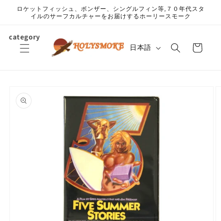
コンテ
ロケットフィッシュ、ボンザー、シングルフィン等,７０年代スタ
ンツに
イルのサーフカルチャーをお届けするホーリースモーク
進む
カ
category
言
ー
日本語
語
ト
商品情
報にス
キップ