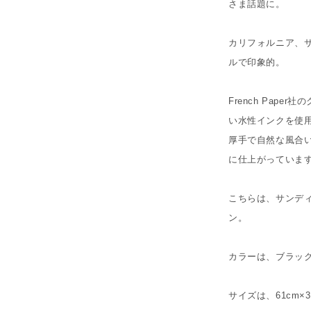
さま話題に。
カリフォルニア、
ルで印象的。
French Pap
い水性インクを使
厚手で自然な風合
に仕上がっていま
こちらは、サンデ
ン。
カラーは、ブラッ
サイズは、61cm×