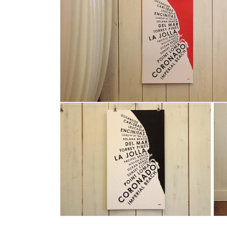
モ
ー
ダ
ル
で
メ
デ
ィ
ア
(1)
を
開
く
モ
モ