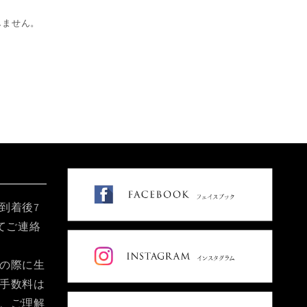
しません。
到着後7
てご連絡
の際に生
手数料は
、ご理解