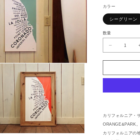
価
カラー
格
シーグリーン
数量
ORANGE&a
&quot;SAN
DIEGO
BEACH
TOWNS&qu
Print
の
数
量
を
カリフォルニア・サ
減
ORANGE&PARK
ら
す
カリフォルニアの