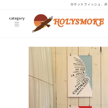
コンテ
ロケットフィッシュ、ボ
ンツに
進む
category
商品情
報にス
キップ