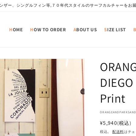
ンザー、シングルフィン等,７０年代スタイルのサーフカルチャーをお
HOME
HOW TO ORDER
ABOUT US
SIZE LIST
ORANG
DIEGO
Print
SKU:
ORANGEANDPARKSAND
通
¥5,940
(税込)
常
税込。
配送料
はチェ