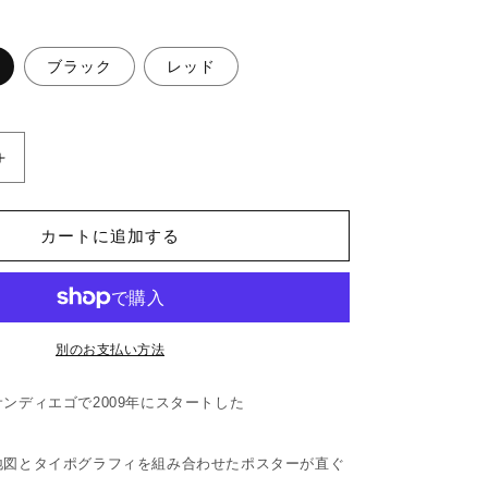
ブラック
レッド
mp;PARK
ORANGE&amp;PARK
&quot;SAN
DIEGO
BEACH
カートに追加する
ot;
TOWNS&quot;
Print
の
数
別のお支払い方法
量
を
ンディエゴで2009年にスタートした
増
。
や
す
地図とタイポグラフィを組み合わせたポスターが直ぐ