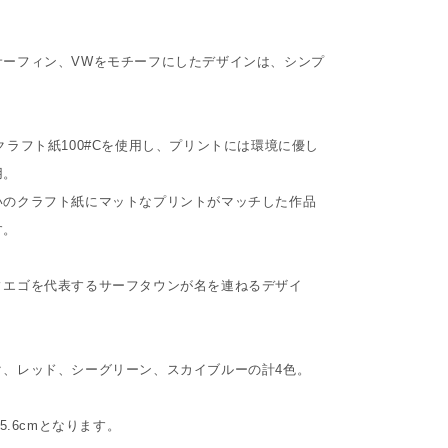
サーフィン、VWをモチーフにしたデザインは、シンプ
er社のクラフト紙100#Cを使用し、プリントには環境に優し
用。
いのクラフト紙にマットなプリントがマッチした作品
す。
ィエゴを代表するサーフタウンが名を連ねるデザイ
ク、レッド、シーグリーン、スカイブルーの計4色。
35.6cmとなります。