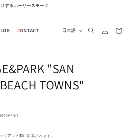
届けするホーリースモーク
ロ
カ
グ
言
BLOG
CONTACT
ー
日本語
イ
語
ト
ン
E&PARK "SAN
 BEACH TOWNS"
IEGOPRINT
ックアウト時に計算されます。