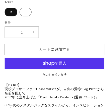
T-SIZE
格
価
格
M
L
数量
【BYRD】
【BYRD】
RIB
RIB
CREW
CREW
カートに追加する
の
の
数
数
量
量
を
を
減
増
別のお支払い方法
ら
や
す
す
【BYRD】
現役プロサーファーChase Wilsonが、自身の愛称“Big Bird”から
名前を配して
2012年に立ち上げた『Byrd Hairdo Products (通称 バード)』
60'年代のノスタルジックなスタイルから、インスピレーション