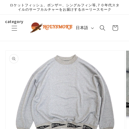
コンテ
ロケットフィッシュ、ボンザー、シングルフィン等,７０年代スタ
ンツに
イルのサーフカルチャーをお届けするホーリースモーク
進む
カ
category
言
ー
日本語
語
ト
商品情
報にス
キップ