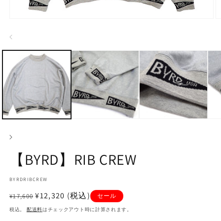
モ
ー
ダ
ル
で
メ
デ
ィ
ア
(1)
(2
を
開
く
【BYRD】RIB CREW
SKU:
BYRDRIBCREW
通
セ
¥12,320
(税込)
¥17,600
セール
常
ー
税込。
配送料
はチェックアウト時に計算されます。
価
ル