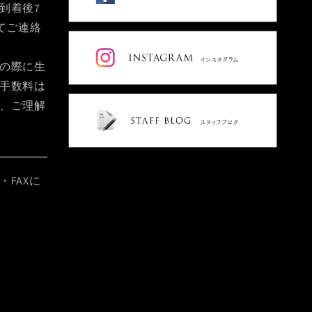
到着後7
てご連絡
の際に生
手数料は
、ご理解
FAXに