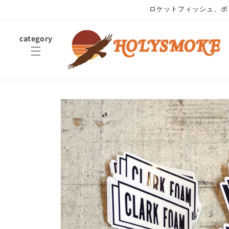
コンテ
ロケットフィッシュ、ボ
ンツに
進む
category
商品情
報にス
キップ