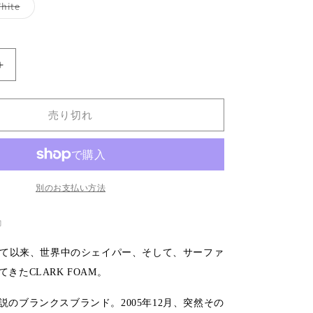
バ
hite
リ
エ
ー
シ
ョ
ン
【CLARK
は
売
FOAM】
り
LOGO
切
れ
売り切れ
all)
STICKER(Small)
て
い
の
る
数
か
販
量
売
で
を
別のお支払い方法
き
増
ま
せ
や
』
ん
す
されて以来、世界中のシェイパー、
そして、サーファ
きたCLARK FOAM。
説のブランクスブランド。
2005年12月、突然その