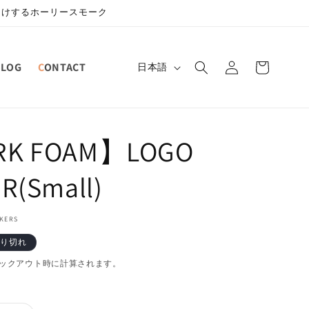
届けするホーリースモーク
ロ
カ
グ
言
BLOG
CONTACT
ー
日本語
イ
語
ト
ン
RK FOAM】LOGO
R(Small)
KERS
り切れ
ックアウト時に計算されます。