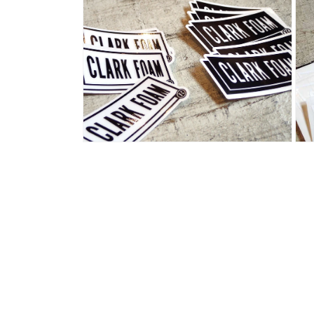
ー
ー
ダ
ダ
ル
ル
で
で
メ
メ
デ
デ
ィ
ィ
ア
ア
(2)
(3)
を
を
開
開
く
く
モ
モ
ー
ー
ダ
ダ
ル
ル
で
で
メ
メ
デ
デ
ィ
ィ
ア
ア
(4)
(5)
を
を
開
開
く
く