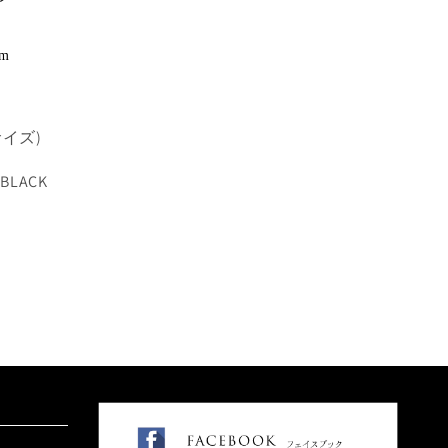
cm
イズ)
、BLACK