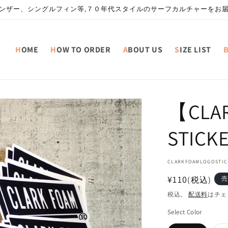
ンザー、シングルフィン等,７０年代スタイルのサーフカルチャーをお
HOME
HOW TO ORDER
ABOUT US
SIZE LIST
【CLA
STICKE
SKU:
CLARKFOAMLOGOSTIC
通
¥110
(税込)
売
常
税込。
配送料
はチェ
価
Select Color
格