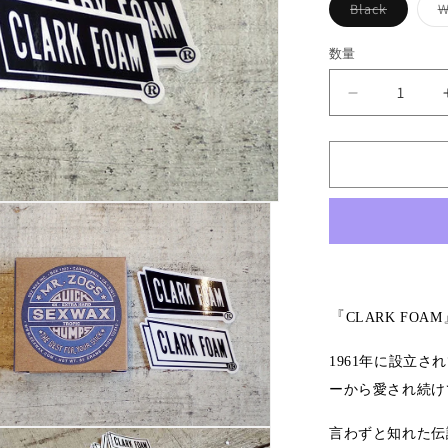
バ
Black
W
リ
エ
ー
数量
シ
ョ
ン
【CLARK
は
売
FOAM】
り
LOGO
切
れ
STICKER(Sm
て
い
の
る
数
か
販
量
売
で
を
き
減
ま
せ
ら
『
ん
CLARK FOAM
す
1961年に設立
ーから愛され続けて
言わずと知れた伝