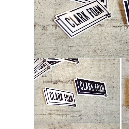
モ
ー
ダ
ル
で
メ
デ
ィ
ア
(1)
を
開
く
モ
モ