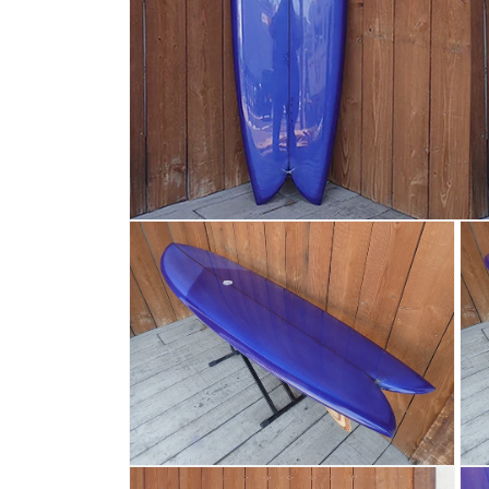
モ
ー
ダ
ル
で
メ
デ
ィ
ア
(1)
を
開
く
モ
モ