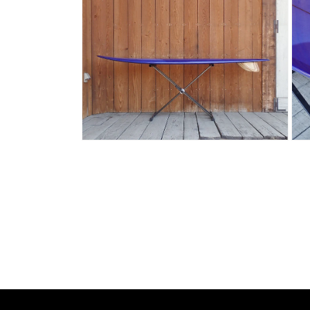
ー
ー
ダ
ダ
ル
ル
で
で
メ
メ
デ
デ
ィ
ィ
ア
ア
(2)
(3)
を
を
開
開
く
く
モ
モ
ー
ー
ダ
ダ
ル
ル
で
で
メ
メ
デ
デ
ィ
ィ
ア
ア
(4)
(5)
を
を
開
開
く
く