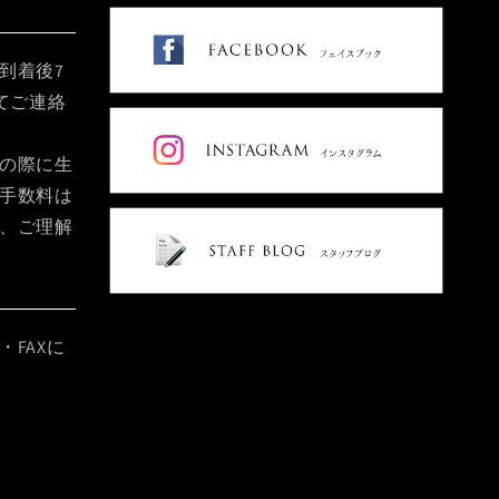
到着後7
てご連絡
の際に生
手数料は
、ご理解
FAXに