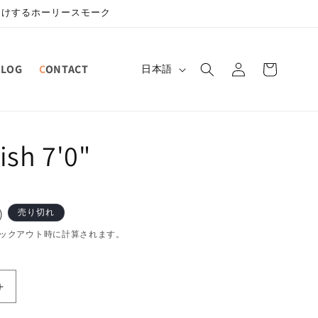
届けするホーリースモーク
ロ
カ
グ
言
BLOG
CONTACT
ー
日本語
イ
語
ト
ン
ish 7'0"
)
売り切れ
ックアウト時に計算されます。
Gen2
Fish