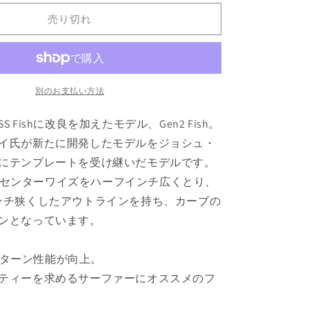
ot;
7&#39;0&quot;
売り切れ
の
数
量
を
増
別のお支払い方法
や
す
 Fishに改良を加えたモデル、Gen2 Fish。
イ氏が新たに開発したモデルをジョシュ・
にテンプレートを受け継いだモデルです。
比べ、センターワイズをハーフインチ広くとり、
ンチ狭くしたアウトラインを持ち、カーブの
ンとなっています。
比べ、ターン性能が向上。
ティーを求めるサーファーにオススメのフ