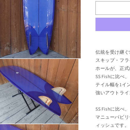
7&#39;0&qu
の
数
量
を
減
ら
す
伝統を受け継ぐSS
スキップ・フラ
ホールが、正式
SS Fishに
テイル幅を1イ
強いアウトライ
SS Fishに
マニューバビリ
ィッシュです。