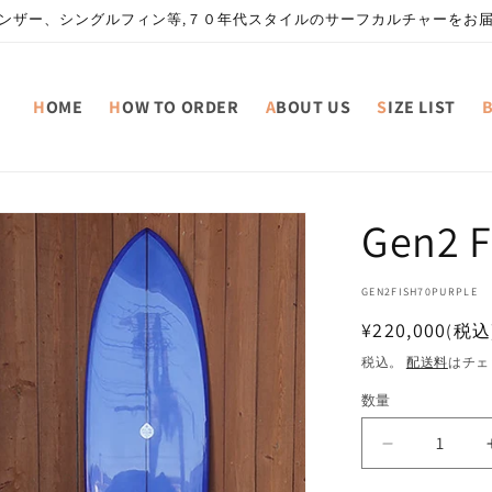
ンザー、シングルフィン等,７０年代スタイルのサーフカルチャーをお
HOME
HOW TO ORDER
ABOUT US
SIZE LIST
Gen2 F
SKU:
GEN2FISH70PURPLE
通
¥220,000
(税込
常
税込。
配送料
はチェ
価
数量
格
Gen2
Fish