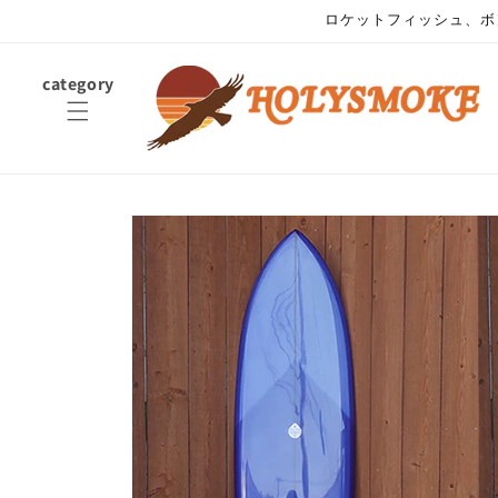
コンテ
ロケットフィッシュ、ボ
ンツに
進む
category
商品情
報にス
キップ