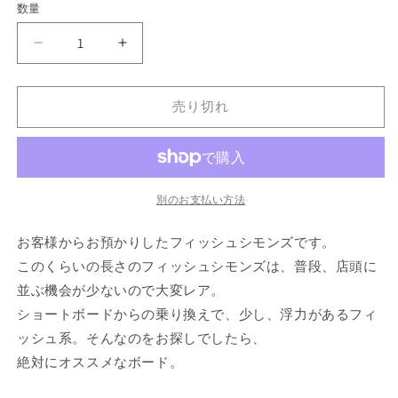
数量
格
JOSH
JOSH
HALL/FISH
HALL/FISH
SIMMONS
SIMMONS
6&#39;0&quot;
6&#39;0&quot;
売り切れ
の
の
数
数
量
量
を
を
別のお支払い方法
減
増
ら
や
お客様からお預かりしたフィッシュシモンズです。
す
す
このくらいの長さのフィッシュシモンズは、普段、店頭に
並ぶ機会が少ないので大変レア。
ショートボードからの乗り換えで、少し、浮力があるフィ
ッシュ系。そんなのをお探しでしたら、
絶対にオススメなボード。