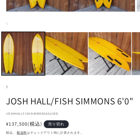
モ
ー
ダ
ル
で
メ
デ
ィ
ア
(1)
(2
を
開
く
JOSH HALL/FISH SIMMONS 6'0"
SKU:
JOSHHALLFISHSIMMONS60USED
通
¥137,500
(税込)
売り切れ
常
税込。
配送料
はチェックアウト時に計算されます。
価