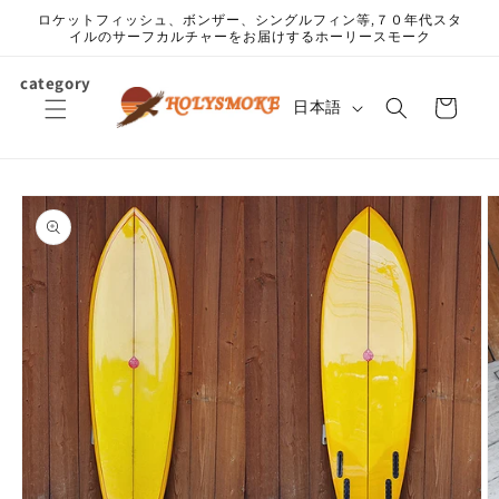
コンテ
ロケットフィッシュ、ボンザー、シングルフィン等,７０年代スタ
ンツに
イルのサーフカルチャーをお届けするホーリースモーク
進む
カ
category
言
ー
日本語
語
ト
商品情
報にス
キップ