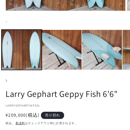
モ
ー
ダ
ル
で
メ
デ
ィ
ア
(1)
(2
を
開
く
Larry Gephart Geppy Fish 6'6"
SKU:
LARRYGEPHART66TEAL
通
¥209,000
(税込)
売り切れ
常
税込。
配送料
はチェックアウト時に計算されます。
価