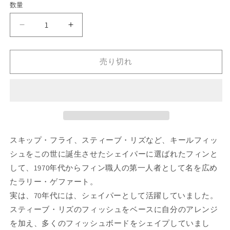
数量
格
Larry
Larry
Gephart
Gephart
Geppy
Geppy
Fish
Fish
売り切れ
6&#39;6&quot;
6&#39;6&quot;
の
の
数
数
量
量
を
を
減
増
スキップ・フライ、スティーブ・リズなど、キールフィッ
ら
や
シュをこの世に誕生させたシェイパーに選ばれたフィンと
す
す
して、1970年代からフィン職人の第一人者として名を広め
たラリー・ゲファート。
実は、70年代には、シェイパーとして活躍していました。
スティーブ・リズのフィッシュをベースに自分のアレンジ
を加え、多くのフィッシュボードをシェイプしていまし