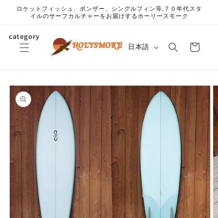
コンテ
ロケットフィッシュ、ボンザー、シングルフィン等,７０年代スタ
ンツに
イルのサーフカルチャーをお届けするホーリースモーク
進む
カ
category
言
ー
日本語
語
ト
商品情
報にス
キップ