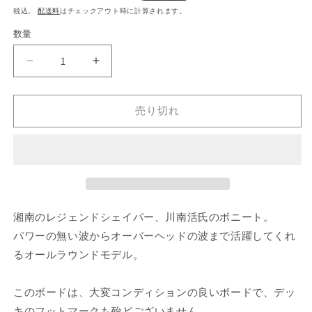
常
ー
税込。
配送料
はチェックアウト時に計算されます。
価
ル
数量
格
価
格
KATSU
KATSU
SURFBOARDS/5&#39;7&quot;
SURFBOARDS/5&#39;7&quot;
BONITO
BONITO
売り切れ
の
の
数
数
量
量
を
を
減
増
ら
や
す
す
湘南のレジェンドシェイパー、川南活氏のボニート。
パワーの無い波からオーバーヘッドの波まで活躍してくれ
るオールラウンドモデル。
このボードは、大変コンディションの良いボードで、デッ
キのフットマークも殆どございません。