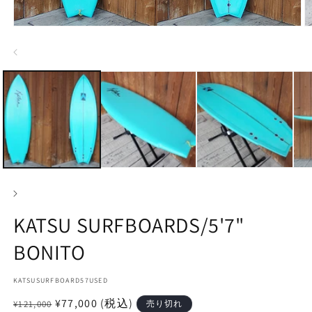
モ
ー
ダ
ル
で
メ
デ
ィ
ア
(1)
(2
を
開
く
KATSU SURFBOARDS/5'7"
BONITO
SKU:
KATSUSURFBOARD57USED
通
セ
¥77,000
(税込)
¥121,000
売り切れ