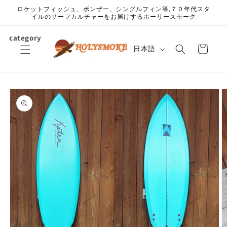
コンテ
ロケットフィッシュ、ボンザー、シングルフィン等,７０年代スタ
ンツに
イルのサーフカルチャーをお届けするホーリースモーク
進む
カ
category
言
ー
日本語
語
ト
商品情
報にス
キップ