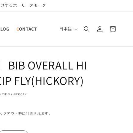
届けするホーリースモーク
ロ
カ
グ
言
BLOG
CONTACT
ー
日本語
イ
語
ト
ン
BIB OVERALL HI
IP FLY(HICKORY)
KZIPFLYHICKORY
ックアウト時に計算されます。