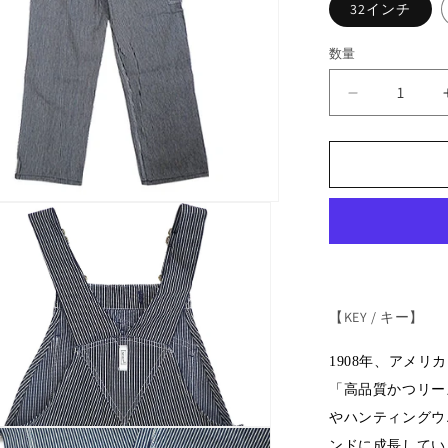
32インチ
数量
【KEY】
BIB
OVERALL
HI
BACK
ZIP
FLY(HICKO
の
数
量
【KEY / キー】
を
減
1908年、アメ
ら
「高品質かつリー
す
やハンティングウ
ンドに成長してい