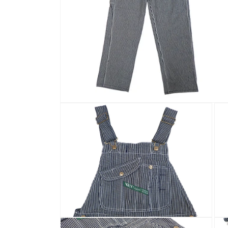
モ
ー
ダ
ル
で
メ
デ
ィ
ア
(1)
を
開
く
モ
モ