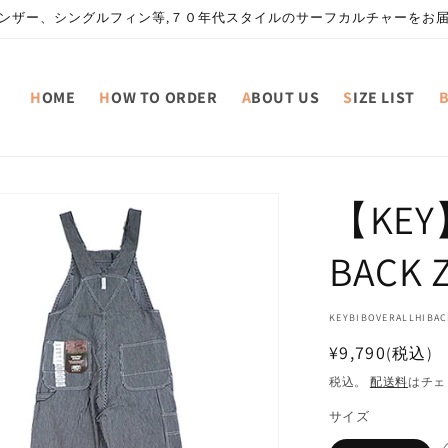
ンザー、シングルフィン等,７０年代スタイルのサーフカルチャーをお
HOME
HOW TO ORDER
ABOUT US
SIZE LIST
【KEY】
BACK Z
SKU:
KEYBIBOVERALLHIBAC
通
¥9,790
(税込)
常
税込。
配送料
はチェ
価
サイズ
格