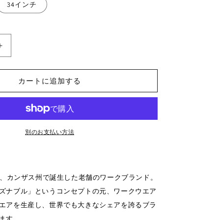
34インチ
【KEY】
BIB
OVERALL
カートに追加する
HI
BACK
ZIP
RY)
FLY(HICKORY)
の
別のお支払い方法
数
量
を
増
リカ、カンザス州で誕生した
老舗のワークブランド。
や
ズナブル」というコンセプトの元、
ワークウエア
す
エアを生産し、
世界でも大きなシェアを誇るブラ
ます。