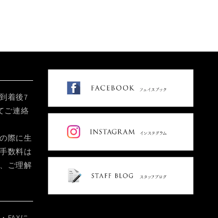
到着後7
てご連絡
の際に生
手数料は
、ご理解
FAXに