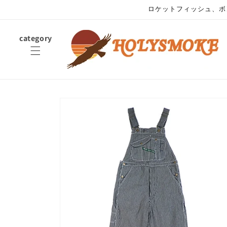
コンテ
ロケットフィッシュ、ボ
ンツに
進む
category
商品情
報にス
キップ