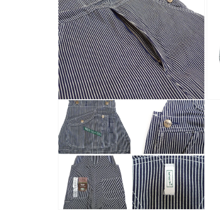
ー
ー
ダ
ダ
ル
ル
で
で
メ
メ
デ
デ
ィ
ィ
ア
ア
(2)
(3)
を
を
開
開
く
く
モ
モ
ー
ー
ダ
ダ
ル
ル
で
で
メ
メ
デ
デ
ィ
ィ
ア
ア
(4)
(5)
を
を
開
開
く
く
モ