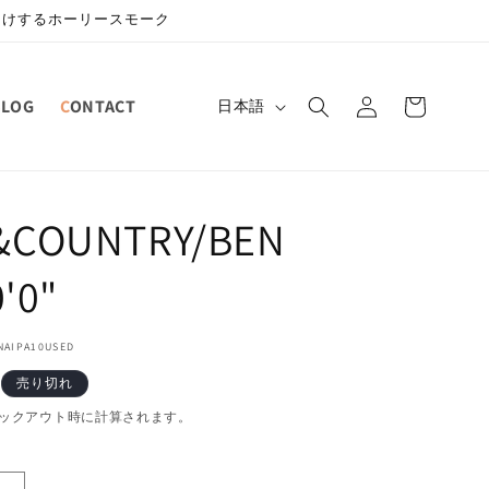
届けするホーリースモーク
ロ
カ
グ
言
BLOG
CONTACT
ー
日本語
イ
語
ト
ン
COUNTRY/BEN
0'0"
AIPA10USED
売り切れ
ックアウト時に計算されます。