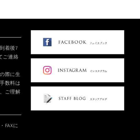
到着後7
てご連絡
の際に生
手数料は
、ご理解
FAXに