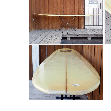
ル
ル
で
で
メ
メ
デ
デ
ィ
ィ
ア
ア
(2)
(3)
を
を
開
開
く
く
モ
モ
ー
ー
ダ
ダ
ル
ル
で
で
メ
メ
デ
デ
ィ
ィ
ア
ア
(4)
(5)
を
を
開
開
く
く
モ
ー
ダ