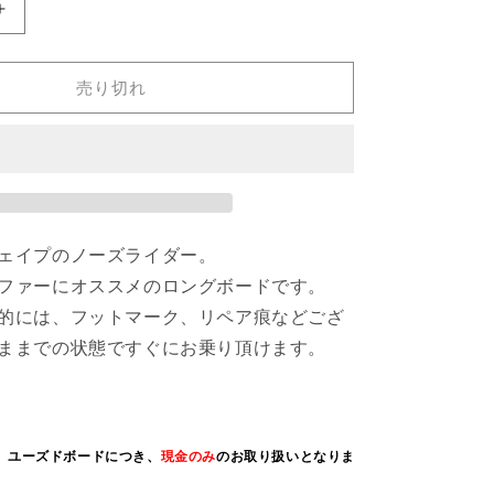
;COUNTRY/BEN
TOWN&amp;COUNTRY/BEN
AIPA
uot;
10&#39;0&quot;
売り切れ
の
数
量
を
増
や
す
ェイプのノーズライダー。
ファーにオススメのロングボードです。
的には、フットマーク、リペア痕などござ
ままでの状態ですぐにお乗り頂けます。
、ユーズドボードにつき、
現金のみ
のお取り扱いとなりま