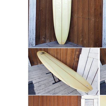
モ
ー
ダ
ル
で
メ
デ
ィ
ア
(1)
を
開
モ
モ
く
ー
ー
ダ
ダ