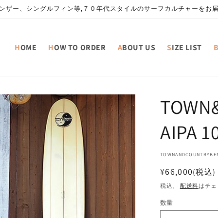
ンザー、シングルフィン等,７０年代スタイルのサーフカルチャーをお
HOME
HOW TO ORDER
ABOUT US
SIZE LIST
TOWN&
AIPA 1
SKU:
TOWNANDCOUNTRYBEN
通
¥66,000
(税込)
常
税込。
配送料
はチェ
価
数量
格