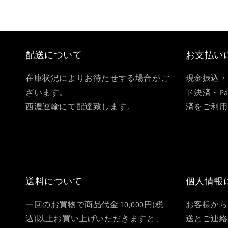
ル
で
メ
デ
ィ
配送について
お支払い
ア
(6)
を
在庫状況によりお待たせする場合がご
現金振込・
開
く
ざいます。
ド決済・Pa
西濃運輸にて配達致します。
済をご利用
送料について
個人情報
一回のお買物で商品代金 10,000円(税
お客様から
込)以上お買い上げいただきますと、
送とご連絡