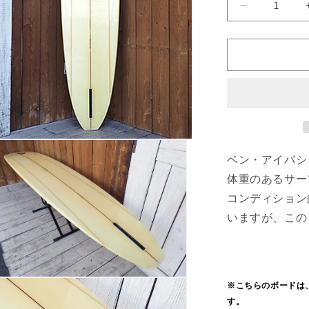
TOWN&amp
AIPA
10&#39;0&q
の
数
量
を
減
ら
す
ベン・アイパシ
体重のあるサー
コンディション
いますが、この
※こちらのボードは
す。