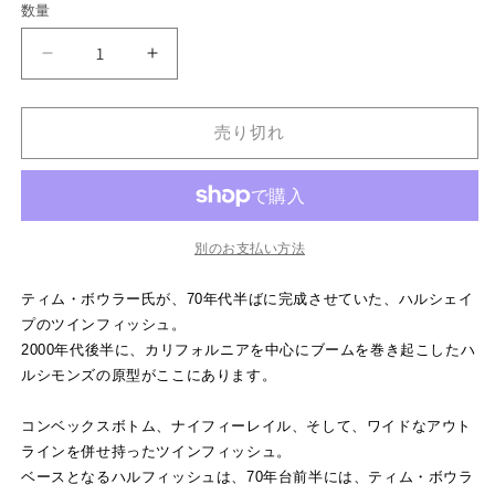
数量
格
Flex
Flex
Fin
Fin
Hull
Hull
Fish
Fish
売り切れ
5&#39;10&quot;
5&#39;10&quot;
の
の
数
数
量
量
別のお支払い方法
を
を
減
増
ティム・ボウラー氏が、70年代半ばに完成させていた、ハルシェイ
ら
や
プのツインフィッシュ。
す
す
2000年代後半に、カリフォルニアを中心にブームを巻き起こしたハ
ルシモンズの原型がここにあります。
コンベックスボトム、ナイフィーレイル、そして、ワイドなアウト
ラインを併せ持ったツインフィッシュ。
ベースとなるハルフィッシュは、70年台前半には、ティム・ボウラ