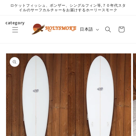
コンテ
ロケットフィッシュ、ボンザー、シングルフィン等,７０年代スタ
ンツに
イルのサーフカルチャーをお届けするホーリースモーク
進む
カ
category
言
ー
日本語
語
ト
商品情
報にス
キップ