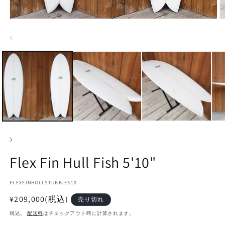
モ
ー
ダ
ル
で
メ
デ
ィ
ア
(1)
(2
を
開
く
Flex Fin Hull Fish 5'10"
SKU:
FLEXFINHULLSTUBBIE510
通
¥209,000
(税込)
売り切れ
常
税込。
配送料
はチェックアウト時に計算されます。
価