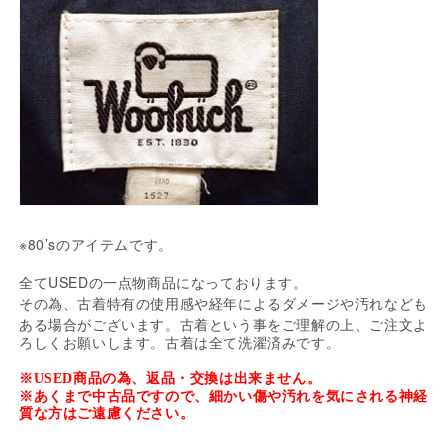
を
を
減
増
ら
や
す
す
※80’sのアイテムです。
全てUSEDの一点物商品になっております。
その為、古着特有の使用感や経年によるダメージや汚れなども
ある場合がございます。
古着という事をご理解の上、ご注文よ
ろしくお願いします。
古着は全て洗濯済みです。
※USED商品の為、返品・交換は出来ません。
※あくまで中古品ですので、細かい傷や汚れを気にされる神経
質な方はご遠慮ください。