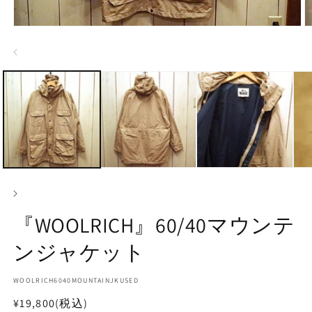
モ
ー
ダ
ル
で
メ
デ
ィ
ア
(1)
(2
を
開
く
『WOOLRICH』60/40マウンテ
ンジャケット
SKU:
WOOLRICH6040MOUNTAINJKUSED
通
¥19,800
(税込)