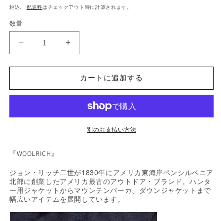
常
税込。
配送料
はチェックアウト時に計算されます。
価
数量
格
『WOOLRICH』
『WOOLRICH』
60/40
60/40
マ
マ
カートに追加する
ウ
ウ
ン
ン
テ
テ
ン
ン
ジ
ジ
別のお支払い方法
ャ
ャ
ケ
ケ
『WOOLRICH』
ッ
ッ
1830
ジョン・リッチ二世が
年にアメリカ東海岸ペンシルベニア
ト
ト
北部に創業したアメリカ最古のアウトドア・ブランド。ハンタ
の
の
ー用ジャケットからマウンテンパーカ、ダウンジャケットまで
数
数
幅広いアイテムを展開しています。
量
量