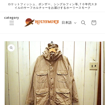
コンテ
ロケットフィッシュ、ボンザー、シングルフィン等,７０年代スタ
ンツに
イルのサーフカルチャーをお届けするホーリースモーク
進む
カ
category
言
ー
日本語
語
ト
商品情
報にス
キップ