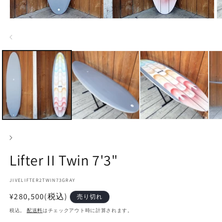
モ
ー
ダ
ル
で
メ
デ
ィ
ア
(1)
(2
を
開
く
Lifter II Twin 7'3"
SKU:
JIVELIFTER2TWIN73GRAY
通
¥280,500
(税込)
売り切れ
常
税込。
配送料
はチェックアウト時に計算されます。
価