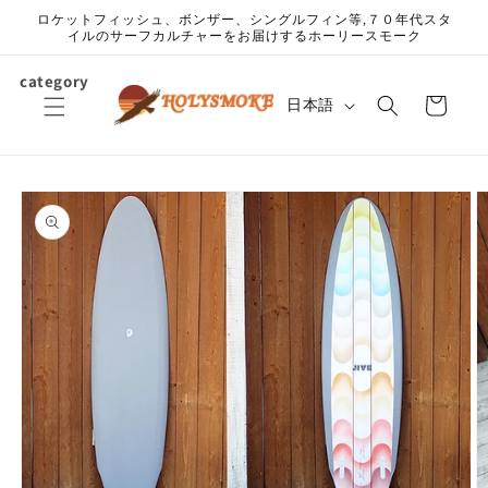
コンテ
ロケットフィッシュ、ボンザー、シングルフィン等,７０年代スタ
ンツに
イルのサーフカルチャーをお届けするホーリースモーク
進む
カ
category
言
ー
日本語
語
ト
商品情
報にス
キップ