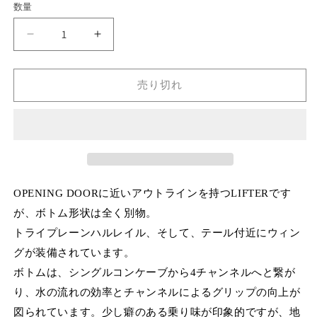
数量
格
Lifter
Lifter
II
II
Twin
Twin
7&#39;3&quot;
7&#39;3&quot;
売り切れ
の
の
数
数
量
量
を
を
減
増
ら
や
OPENING DOORに近いアウトラインを持つLIFTERです
す
す
が、ボトム形状は全く別物。
トライプレーンハルレイル、そして、テール付近にウィン
グが装備されています。
ボトムは、シングルコンケーブから4チャンネルへと繋が
り、水の流れの効率とチャンネルによるグリップの向上が
図られています。
少し癖のある乗り味が印象的ですが、地