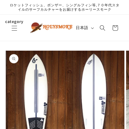
コンテ
ロケットフィッシュ、ボンザー、シングルフィン等,７０年代スタ
ンツに
イルのサーフカルチャーをお届けするホーリースモーク
進む
カ
category
言
ー
日本語
語
ト
商品情
報にス
キップ