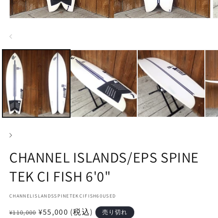
モ
ー
ダ
ル
で
メ
デ
ィ
ア
(1)
(2
を
開
く
CHANNEL ISLANDS/EPS SPINE
TEK CI FISH 6'0"
SKU:
CHANNELISLANDSSPINETEKCIFISH60USED
通
セ
¥55,000
(税込)
¥110,000
売り切れ