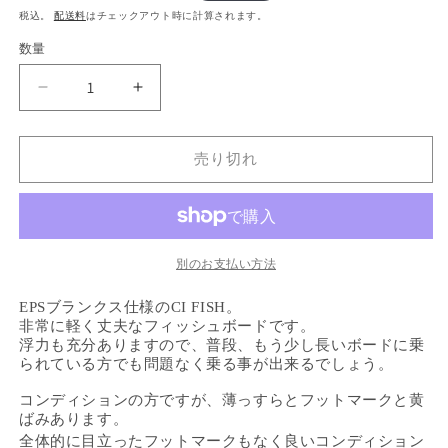
常
ー
税込。
配送料
はチェックアウト時に計算されます。
価
ル
数量
格
価
格
CHANNEL
CHANNEL
ISLANDS/EPS
ISLANDS/EPS
SPINE
SPINE
TEK
TEK
売り切れ
CI
CI
FISH
FISH
6&#39;0&quot;
6&#39;0&quot;
の
の
別のお支払い方法
数
数
量
量
EPSブランクス仕様のCI FISH。
を
を
非常に軽く丈夫なフィッシュボードです。
減
増
浮力も充分ありますので、普段、もう少し長いボードに乗
ら
や
られている方でも問題なく乗る事が出来るでしょう。
す
す
コンディションの方ですが、薄っすらとフットマークと黄
ばみあります。
全体的に目立ったフットマークもなく良いコンディション