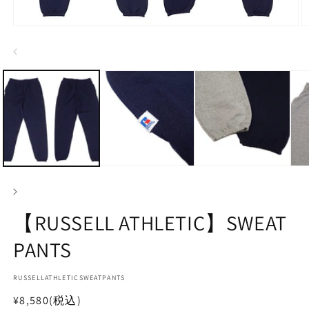
モ
ー
ダ
ル
で
メ
デ
ィ
ア
(1)
(2
を
開
く
【RUSSELL ATHLETIC】SWEAT
PANTS
SKU:
RUSSELLATHLETICSWEATPANTS
通
¥8,580
(税込)