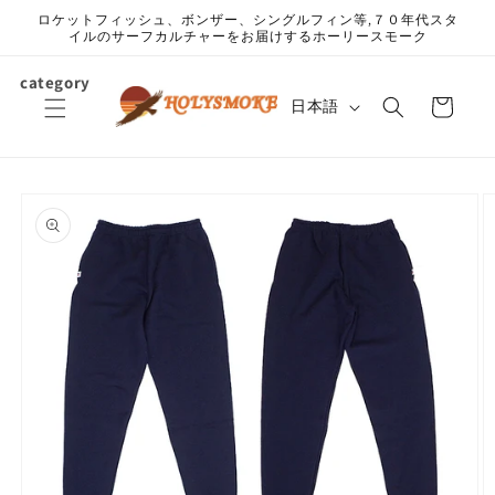
コンテ
ロケットフィッシュ、ボンザー、シングルフィン等,７０年代スタ
ンツに
イルのサーフカルチャーをお届けするホーリースモーク
進む
カ
category
言
ー
日本語
語
ト
商品情
報にス
キップ