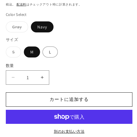
常
税込。
配送料
はチェックアウト時に計算されます。
価
Color Select
格
バ
Gray
Navy
リ
エ
ー
サイズ
シ
ョ
バ
S
M
L
ン
リ
は
エ
売
ー
り
数量
シ
切
ョ
れ
ン
て
【RUSSELL
【RUSSELL
は
い
売
る
ATHLETIC】
ATHLETIC】
り
か
SWEAT
切
SWEAT
販
れ
カートに追加する
売
PANTS
PANTS
て
で
い
の
き
の
る
ま
数
数
か
せ
販
ん
量
量
売
で
を
を
別のお支払い方法
き