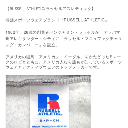
減
ま
増
せ
ら
や
ん
【RUSSELL ATHLETIC/
】
ラッセル
アスレティック
す
す
老舗スポーツウェアブランド『RUSSELL ATHLETIC』
1902年、26歳の創業者ベンジャミン・ラッセルが、アラバマ
州アレキサンダー・シティに「ラッセル・マニュファクチャリ
ング・カンパニー」を設立。
R
アメリカの国鳥「アメリカン・イーグル」をかたどった
マー
クのロゴとともに、アメリカ人なら誰もが知っているスポーツ
ウェアとアクティブウェアのトップメーカーです。