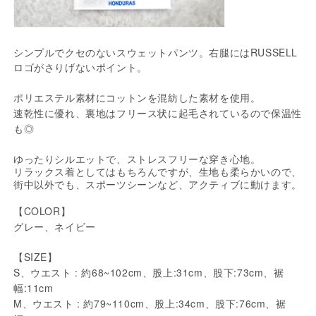
シンプルでクセのないスウェットパンツ。右腿にはRUSSELL
ロゴがさりげないポイント。
ポリエステル素材にコットンを混紡した素材を使用。
速乾性に優れ、裏地はフリース状に起毛されているので保温性
も◎
ゆったりシルエットで、ストレスフリーな穿き心地。
リラックス着としてはもちろんですが、生地も柔らかいので、
街中以外でも、スポーツシーンなど、アクティブに動けます。
【COLOR】
グレー、ネイビー
【SIZE】
S、ウエスト : 約68~102
cm、股上:31cm、股下:73cm、裾
幅:11cm
M、
ウエスト :
約79~110
cm、股上:34cm、股下:76cm、裾