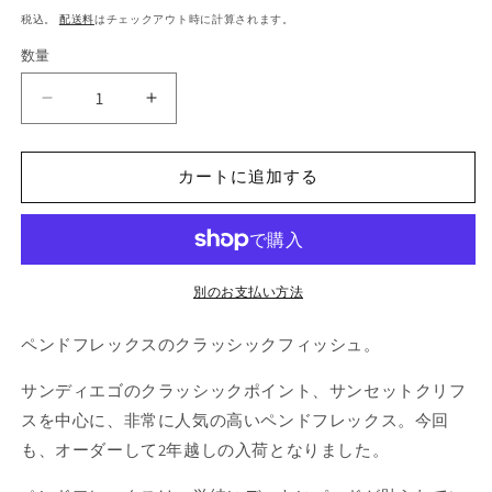
常
税込。
配送料
はチェックアウト時に計算されます。
価
数量
格
Classic
Classic
Fish
Fish
5&#39;8&quot;
5&#39;8&quot;
カートに追加する
の
の
数
数
量
量
を
を
減
増
別のお支払い方法
ら
や
す
す
ペンドフレックスのクラッシックフィッシュ。
サンディエゴのクラッシックポイント、サンセットクリフ
スを中心に、非常に人気の高いペンドフレックス。今回
も、オーダーして2年越しの入荷となりました。