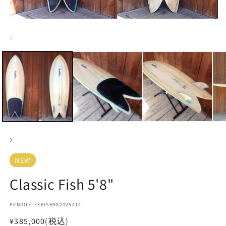
モ
ー
ダ
ル
で
メ
デ
ィ
ア
(1)
(2
を
開
く
NEW
Classic Fish 5'8"
SKU:
PENDOFLEXFISH582025414
通
¥385,000
(税込)