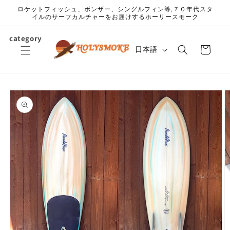
コンテ
ロケットフィッシュ、ボンザー、シングルフィン等,７０年代スタ
ンツに
イルのサーフカルチャーをお届けするホーリースモーク
進む
カ
category
言
ー
日本語
語
ト
商品情
報にス
キップ