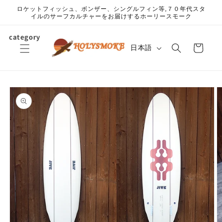
コンテ
ロケットフィッシュ、ボンザー、シングルフィン等,７０年代スタ
ンツに
イルのサーフカルチャーをお届けするホーリースモーク
進む
カ
category
言
ー
日本語
語
ト
商品情
報にス
キップ