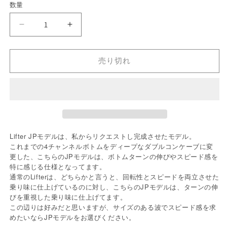
数量
格
Lifter
Lifter
JP
JP
Twinzer
Twinzer
6&#39;6&quot;
6&#39;6&quot;
売り切れ
の
の
数
数
量
量
を
を
減
増
ら
や
Lifter JPモデルは、私からリクエストし完成させたモデル。
す
す
これまでの4チャンネルボトムをディープなダブルコンケーブに変
更した、こちらのJPモデルは、ボトムターンの伸びやスピード感を
特に感じる仕様となってます。
通常のLifterは、どちらかと言うと、回転性とスピードを両立させた
乗り味に仕上げているのに対し、こちらのJPモデルは、ターンの伸
びを重視した乗り味に仕上げてます。
この辺りは好みだと思いますが、サイズのある波でスピード感を求
めたいならJPモデルをお選びください。