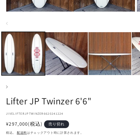
モ
ー
ダ
ル
で
メ
デ
ィ
ア
(1)
(2
を
開
く
Lifter JP Twinzer 6'6"
SKU:
JIVELIFTERJPTWINZER6620241224
通
¥297,000
(税込)
売り切れ
常
税込。
配送料
はチェックアウト時に計算されます。
価